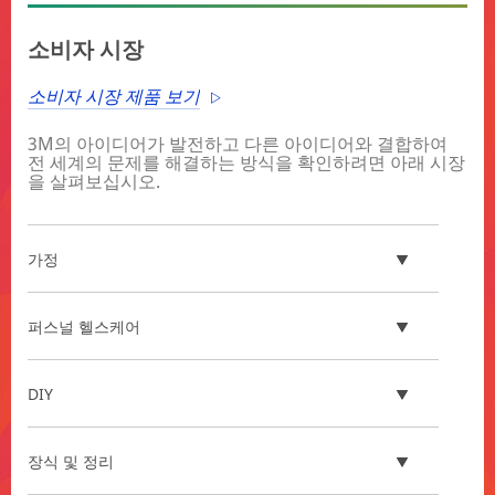
**Site
area
소비자 시장
**
Post
소비자 시장 제품 보기
Factory
Installation
3M의 아이디어가 발전하고 다른 아이디어와 결합하여
***
전 세계의 문제를 해결하는 방식을 확인하려면 아래 시장
url**
을 살펴보십시오.
**Site
area
**
가정
Car
experience
and
퍼스널 헬스케어
EV
solutions
***
DIY
url**
/3M/ko_KR/oem-
tier-
장식 및 정리
kr/