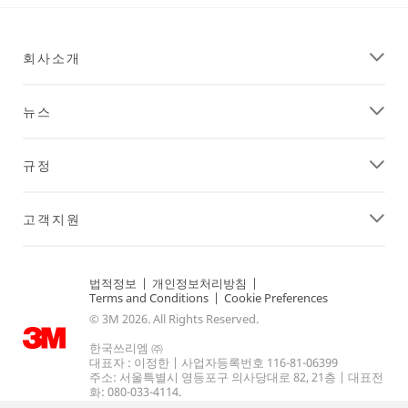
**Site
도
area
록
**
해
회사소개
DecoratingOrganizing-
줍
CordOrganization
니
***
다.
뉴스
url**
3M
은
https://www.command.3m.co.kr/3M/ko_KR/command-
100
kr/projects/celebrations/
규정
년
**Site
가
area
까
**
고객지원
운
Consumer-
자
Crafts
동
***
법적정보
|
개인정보처리방침
|
차
url**
Terms and Conditions
|
Cookie Preferences
산
공
© 3M 2026. All Rights Reserved.
업
예
경
한국쓰리엠 ㈜
스
험
대표자 : 이정한 | 사업자등록번호 116-81-06399
카
주소: 서울특별시 영등포구 의사당대로 82, 21층 | 대표전
에
화: 080-033-4114.
치
서