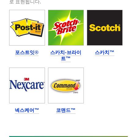
/3M/ko_KR/home-
로 표현됩니다.
**Site
window-
area
solutions-
**
kr/
HP-
**Site
Automotive
area
***
**
url**
contentItem
자
***
포스트잇®
스카치-브라이
스카치™
동
url**
트™
차
https://consumercare.3m.co.kr/cs/noticeView.do?
업
contentsSeq=743
계
**Site
에
area
서
**
여
DecoratingOrganizing-
러
BathroomOrganization
분
***
넥스케어™
코맨드™
이
url**
쌓
https://www.command.3m.co.kr/3M/ko_KR/command-
은
kr/projects/holidays/
명
**Site