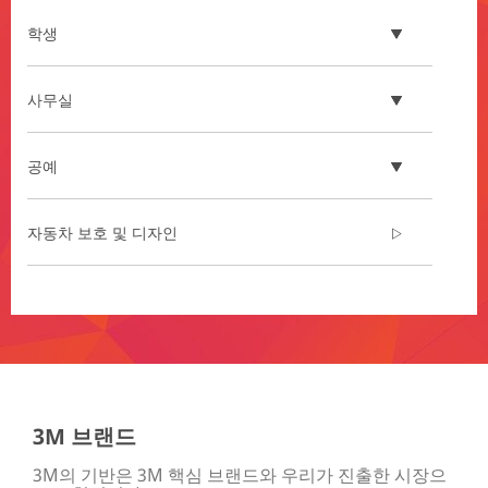
**Site
area
학생
**
Electrical_Construction_Maintenance_SiteArea
***
사무실
url**
/3M/ko_KR/electrical-
공예
construction-
maintenance-
kr/
**Site
자동차 보호 및 디자인
area
**
Electromechanical
**Site
Equipment
area
Manufacturing
**
***
House
url**
window
film
/3M/ko_KR/electrical-
3M 브랜드
***
equipment-
url**
manufacturing-
3M의 기반은 3M 핵심 브랜드와 우리가 진출한 시장으
kr/