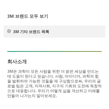
성
area
은
**
비
DIY-
3M 브랜드 모두 보기
즈
CarCare
니
***
스
url**
를
3M 기타 브랜드 목록
지
/3M/ko_KR/car-
속
personalization-
할
kr/
수
**Site
있
area
도
**
회사소개
록
Craft-
하
CardMaking
3M은 과학이 모든 사람을 위한 더 밝은 세상을 만드는
고
***
데 도움이 된다고 믿습니다. 사람, 아이디어, 과학의 힘
경
url**
을 발휘하여 가능한 것들을 재 구상함으로써, 우리의 글
쟁
로벌 팀은 고객, 지역사회, 지구의 기회와 도전에 독창적
https://www.scotchbrand.co.kr/3M/ko_KR/scotch-
에
으로 대응합니다. 우리가 어떻게 삶을 개선하고 미래를
brand-
서
만들어 나가는지 알아보세요.
kr/tips-
돋
uses/tape-
보
hacks/
이