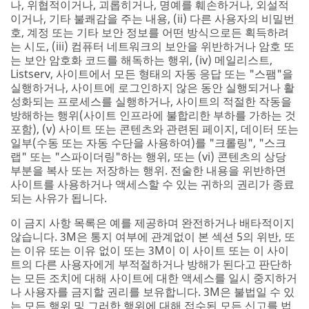
나, 위협적이거나, 괴롭히거나, 명예를 훼손하거나, 외설적
이거나, 기타 불쾌감을 주는 내용, (ii) 다른 사용자의 비밀번
호, 계정 또는 기타 보안 정보를 어떤 방식으로든 획득하려
는 시도, (iii) 컴퓨터 네트워크의 보안을 위반하거나 암호 또
는 보안 암호화 코드를 해독하는 행위, (iv) 메일리스트,
Listserv, 사이트에서 모든 형태의 자동 응답 또는 "스팸"을
실행하거나, 사이트에 로그인하지 않은 동안 실행되거나 활
성화되는 프로세스를 실행하거나, 사이트의 적절한 작동을
방해하는 행위(사이트 인프라에 불합리한 부하를 가하는 것
포함), (v) 사이트 또는 콘텐츠와 관련된 페이지, 데이터 또는
일부(수동 또는 자동 수단을 사용하여)를 "크롤링", "스크
랩" 또는 "스파이더링"하는 행위, 또는 (vi) 콘텐츠의 상당
부분을 복사 또는 저장하는 행위. 전술한 내용을 위반하면
사이트를 사용하거나 액세스할 수 있는 귀하의 권리가 종료
되는 사유가 됩니다.
이 금지 사항 목록은 예를 제공하며 완전하거나 배타적이지
않습니다. 3M은 통지 여부에 관계없이 본 섹션 5의 위반, 또
는 이유 또는 이유 없이 또는 3M이 이 사이트 또는 이 사이
트의 다른 사용자에게 부적절하거나 방해가 된다고 판단하
는 모든 조치에 대해 사이트에 대한 액세스를 일시 중지하거
나 사용자를 금지할 권리를 보유합니다. 3M은 불법일 수 있
는 모든 행위 및 그러한 행위에 대해 접수된 모든 신고를 법