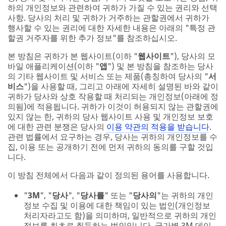
하의 개인정보와 관련하여 귀하가 가질 수 있는 권리와 선택
사항. 당사의 처리 및 귀하가 거주하는 관할권에서 귀하가
행사할 수 있는 권리에 대한 자세한 내용은 아래의 "특정 관
할권 거주자를 위한 추가 정보"를 참조하십시오.
본 방침은 귀하가 본 웹사이트(이하 "
웹사이트
"), 당사의 모
바일 애플리케이션(이하 "
앱
") 및 본 방침을 참조하는 당사
의 기타 웹사이트 및 서비스 또는 제품(총칭하여 당사의 "
서
비스
")을 사용할 때, 그리고 아래에 자세히 설명된 바와 같이
귀하가 당사와 상호 작용할 때 처리되는 개인정보(아래에 정
의됨)에 적용됩니다. 귀하가 이것이 허용되지 않는 관할권에
있지 않는 한, 귀하의 당사 웹사이트 사용 및 개인정보 보호
에 대한 관련 분쟁은 당사의
이용 약관의 적용을 받습니다
.
관련 법률에서 요구하는 경우, 당사는 귀하의 개인정보를 수
집, 이용 또는 공개하기 전에 먼저 귀하의 동의를 구할 것입
니다.
이 방침 전체에서 다음과 같이 정의된 용어를 사용합니다.
"
3M
", "
당사
", "
당사를
" 또는 "
당사의
"는 귀하의 개인
정보 수집 및 이용에 대한 책임이 있는 법인(개인정보
처리자라고도 함)을 의미하며, 일반적으로 귀하의 개인
정보를 최초로 취득하는 법인입니다. 국가별 3M 데이