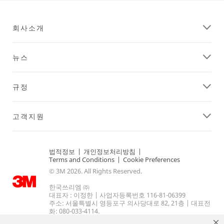
타
일
을
회사소개
유
지
하
뉴스
는
데
도
규정
움
을
드
고객지원
립
니
다.
**Site
법적정보
|
개인정보처리방침
|
Terms and Conditions
|
Cookie Preferences
area
© 3M 2026. All Rights Reserved.
**
WorkplaceSafety-
한국쓰리엠 ㈜
PersonalProtectiveEquipment
대표자 : 이정한 | 사업자등록번호 116-81-06399
***
주소: 서울특별시 영등포구 의사당대로 82, 21층 | 대표전
화: 080-033-4114.
url**