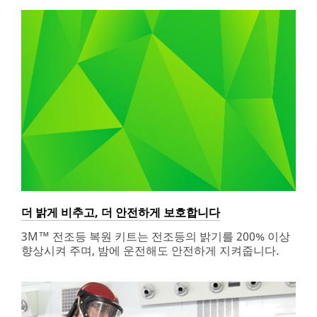
스
및
광
택
제
에
이
르
기
까
지
3M
에
서
작
더 밝게 비추고, 더 안전하게 보호합니다
업
3M™ 전조등 복원 키트는 전조등의 밝기를 200% 이상
의
향상시켜 주며, 밤에 운전해도 안전하게 지켜줍니다.
규
모
에
관
계