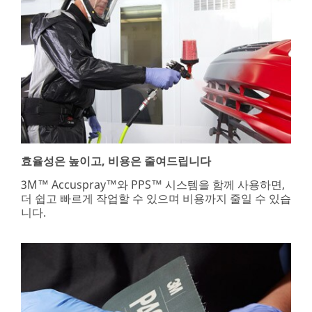
없
이
다
양
한
솔
루
션
을
찾
을
효율성은 높이고, 비용은 줄여드립니다
수
있
3M™ Accuspray™와 PPS™ 시스템을 함께 사용하면,
습
더 쉽고 빠르게 작업할 수 있으며 비용까지 줄일 수 있습
니
니다.
다.
**Site
area
**
DIYAutoCare-
Kr
***