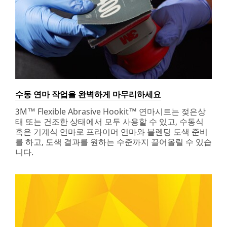
url**
https://www.3mautocare.co.kr/3M/ko_KR/auto-
care-
products-
and-
solutions-
kr/
**Site
area
수동 연마 작업을 완벽하게 마무리하세요
**
Interior-
3M™ Flexible Abrasive Hookit™ 연마시트는 젖은상
Films
태 또는 건조한 상태에서 모두 사용할 수 있고, 수동식
***
혹은 기계식 연마로 프라이머 연마와 블렌딩 도색 준비
url**
를 하고, 도색 결과를 원하는 수준까지 끌어올릴 수 있습
니다.
https://www.3mtinting.co.kr/3M/ko_KR/automotive-
window-
solutions-
kr/
**Site
area
**
Automotive-