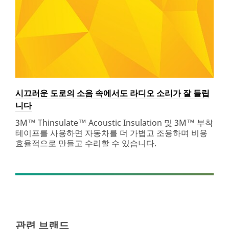
Interior
***
url**
차
량
내
부
인
시끄러운 도로의 소음 속에서도 라디오 소리가 잘 들립
테
니다
리
어
3M™ Thinsulate™ Acoustic Insulation 및 3M™ 부착
테이프를 사용하면 자동차를 더 가볍고 조용하며 비용
눈
효율적으로 만들고 수리할 수 있습니다.
부
심
방
지
필
름
부
터
관련 브랜드
방