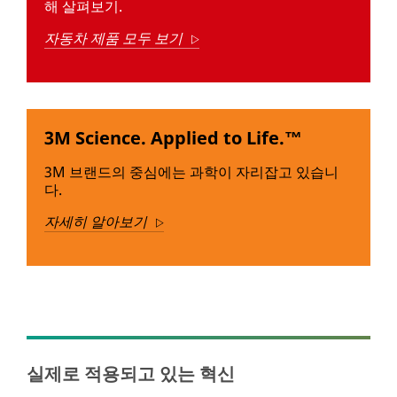
DIY
해 살펴보기.
자
자동차 제품 모두 보기
동
Arrow
차
관
리
접
3M Science. Applied to Life.™
착
제,
3M 브랜드의 중심에는 과학이 자리잡고 있습니
테
다.
이
프,
자세히 알아보기
Arrow
자
동
차
용
글
루,
세
척
실제로 적용되고 있는 혁신
제,
왁