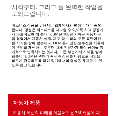
시작부터, 그리고 늘 완벽한 작업을
/3M/ko_KR/oem-
tier-
도와드립니다.
kr/
**Site
비스니스 성공을 위해서는 업계에서의 명성은 매우 중요
area
합니다. 명성은 비즈니스를 지속할 수 있도록 하고 경쟁에
**
서 돋보이도록 해 줍니다. 3M은 100년 가까운 자동차 산
Collision-
업 경험에서 자동차 설계, 제조 및 수리의 모든 측면에 대
Repair-
한 지식을 쌓아 왔습니다. OEM에서 경량 솔루션을 사용하
kr
여 연비를 개선하는 것부터 차체 전문가가 도장 공정을 획
기적으로 변화시키는 것까지, 모든 부분에서 지식을 쌓아
***
왔습니다. 3M은 귀하가 확신과 신뢰를 바탕으로 작업을
url**
빠르게 완료하도록 하여 업계에서의 명성을 유지할 수 있
도록 돕고 있습니다.
/3M/ko_KR/collision-
repair-
kr/
**Site
area
**
Automotive-
DIYAutoCare
자동차 제품
***
url**
자동차 혁신의 미래를 이끌어가는 3M 제품에 대