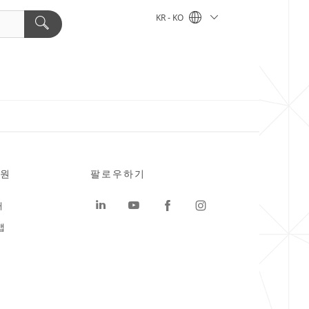
KR - KO
원
팔로우하기
터
맵