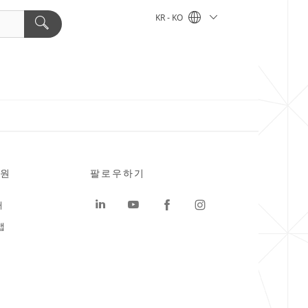
KR - KO
원
팔로우하기
터
맵