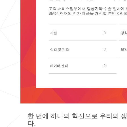
고객 서비스업무에서 항공기와 수술 절차에 
3M은 현재의 전자 제품을 개선할 뿐만 아니
가전
광학
산업 및 제조
보안
데이터 센터
**Site
area
**
Privacy
Screen
***
url**
한 번에 하나의 혁신으로 우리의 
https://www.3mprivacyfilter.co.kr/3M/ko
다.
screen-