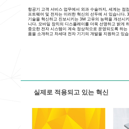
protectors-
kr/
항공기 고객 서비스 업무에서 외과 수술까지, 세계는 점점
**Site
프트웨어 및 전자는 이러한 혁신의 선두에 서 있습니다. 
area
기술을 혁신하고 진보시키는 3M 고유의 능력을 개선시키
**
니다. 모바일 장치의 디스플레이를 더욱 선명하고 밝게 하
nfrastructure_SiteArea
중요한 전자 시스템이 계속 정상적으로 운영되도록 하는 
***
품을 소개하고 차세대 전자 기기의 개발을 지원하고 있습
url**
/3M/ko_KR/communications-
infrastructure-
kr/
**Site
area
**
factory
automation
***
url**
실제로 적용되고 있는 혁신
/3M/ko_KR/industrial-
manufacturing-
kr/
**Site
area
**
electrics_SiteArea