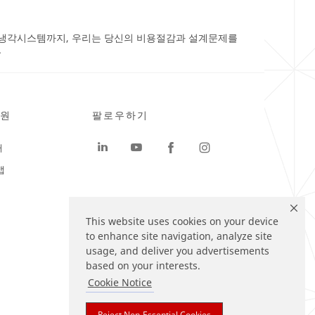
 냉각시스템까지, 우리는 당신의 비용절감과 설계문제를
.
원
팔로우하기
터
맵
This website uses cookies on your device
to enhance site navigation, analyze site
usage, and deliver you advertisements
based on your interests.
Cookie Notice
Reject Non-Essential Cookies