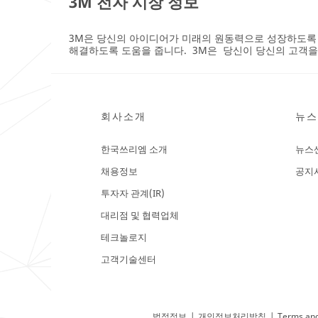
3M 전자 시장 정보
**Site
area
**
3M은 당신의 아이디어가 미래의 원동력으로 성장하도록
data-
해결하도록 도움을 줍니다. 3M은 당신이 당신의 고객을
center
***
url**
데
이
회사소개
뉴스
터
센
한국쓰리엠 소개
뉴스
터
채용정보
공지
/3M/ko_KR/data-
center-
투자자 관계(IR)
kr/
**Site
대리점 및 협력업체
area
**
테크놀로지
microelectronics
filtration
고객기술센터
***
url**
**Site
area
법적정보
|
개인정보처리방침
|
Terms and