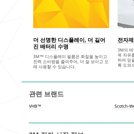
***
url**
/3M/ko_KR/consumer-
electronics-
kr/
**Site
area
더 선명한 디스플레이, 더 길어
전자제
**
진 배터리 수명
Interconnect
3M의 
***
욱 자유
3M™ 디스플레이 필름은 화질을 높이고
url**
하며 믿
전력 소비량을 줄여주어, 더 잘 보이고 오
/3M/ko_KR/data-
록 도와
래 사용할 수 있습니다.
center-
kr/
**Site
area
**
관련 브랜드
display-
solutions-
kr
VHB™
Scotch-W
***
url**
/3M/ko_KR/optical-
solutions-
kr/