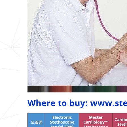
Where to buy: www.ste
Electronic
Master
Cardi
모델명
Stethoscope
Cardiology™
Stet
Model 3200
Stethoscope