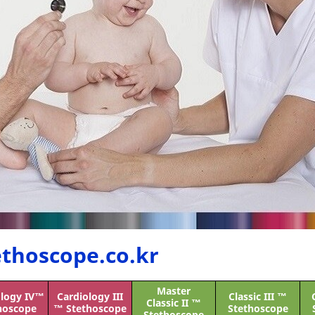
thoscope.co.kr
Master
ology IV™
Cardiology III
Classic III ™
Classic II ™
hoscope
™ Stethoscope
Stethoscope
Stethoscope