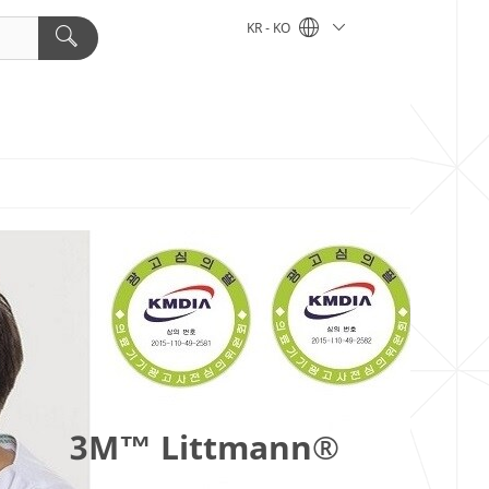
KR - KO
3M™ Littmann®