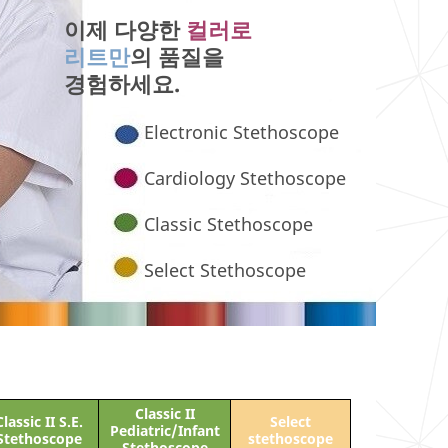
이제 다양한
컬러로
리트만
의 품질을
경험하세요.
Electronic Stethoscope
Cardiology Stethoscope
Classic Stethoscope
Select Stethoscope
Classic II
Classic II S.E.
Select
Pediatric/Infant
Stethoscope
stethoscope
Stethoscope