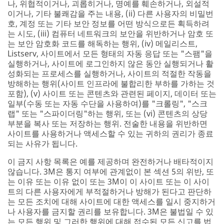
나, 위협적이거나, 괴롭히거나, 명예를 훼손하거나, 외설적
이거나, 기타 불쾌감을 주는 내용, (ii) 다른 사용자의 비밀번
호, 계정 또는 기타 보안 정보를 어떤 방식으로든 획득하려
는 시도, (iii) 컴퓨터 네트워크의 보안을 위반하거나 암호 또
는 보안 암호화 코드를 해독하는 행위, (iv) 메일리스트,
Listserv, 사이트에서 모든 형태의 자동 응답 또는 "스팸"을
실행하거나, 사이트에 로그인하지 않은 동안 실행되거나 활
성화되는 프로세스를 실행하거나, 사이트의 적절한 작동을
방해하는 행위(사이트 인프라에 불합리한 부하를 가하는 것
포함), (v) 사이트 또는 콘텐츠와 관련된 페이지, 데이터 또는
일부(수동 또는 자동 수단을 사용하여)를 "크롤링", "스크
랩" 또는 "스파이더링"하는 행위, 또는 (vi) 콘텐츠의 상당
부분을 복사 또는 저장하는 행위. 전술한 내용을 위반하면
사이트를 사용하거나 액세스할 수 있는 귀하의 권리가 종료
되는 사유가 됩니다.
이 금지 사항 목록은 예를 제공하며 완전하거나 배타적이지
않습니다. 3M은 통지 여부에 관계없이 본 섹션 5의 위반, 또
는 이유 또는 이유 없이 또는 3M이 이 사이트 또는 이 사이
트의 다른 사용자에게 부적절하거나 방해가 된다고 판단하
는 모든 조치에 대해 사이트에 대한 액세스를 일시 중지하거
나 사용자를 금지할 권리를 보유합니다. 3M은 불법일 수 있
는 모든 행위 및 그러한 행위에 대해 접수된 모든 신고를 법