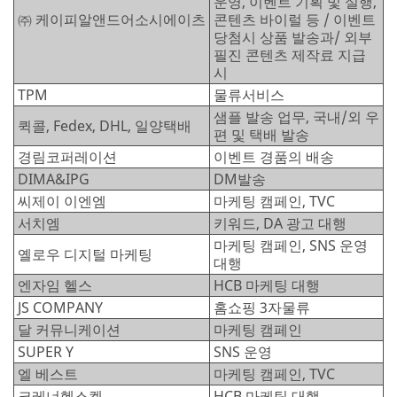
운영, 이벤트 기획 및 실행,
㈜ 케이피알앤드어소시에이츠
콘텐츠 바이럴 등 / 이벤트
당첨시 상품 발송과/ 외부
필진 콘텐츠 제작료 지급
시
TPM
물류서비스
샘플 발송 업무, 국내/외 우
퀵콜, Fedex, DHL, 일양택배
편 및 택배 발송
경림코퍼레이션
이벤트 경품의 배송
DIMA&IPG
DM발송
씨제이 이엔엠
마케팅 캠페인, TVC
서치엠
키워드, DA 광고 대행
마케팅 캠페인, SNS 운영
옐로우 디지털 마케팅
대행
엔자임 헬스
HCB 마케팅 대행
JS COMPANY
홈쇼핑 3자물류
달 커뮤니케이션
마케팅 캠페인
SUPER Y
SNS 운영
엘 베스트
마케팅 캠페인, TVC
크레너헬스켐
HCB 마케팅 대행