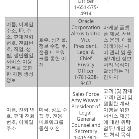
Officer
1-651-575-
4914
Oracle
이름, 이메일
Corporation
마케팅 플랫
주소, ID, 주
Alexis Goltra
폼 제공, 서비
소, 휴대전화
호주, 싱가폴,
Vice
스 운영, 애플
번호, 전화번
정보 수집 후,
President,
리케이션 서
호, 직업, 성
전용 네트워
Legal &
버 관리 및 운
별, 생년월일,
크를 통한 이
Chief
영/개인 정보
서비스 이용
전
Privacy
처리 목적이
기록을 포함
Officer
달성되는 기
한 자동 생성
1-781-238-
간까지
정보
9467
고객 (및 잠재
Sales Force
고객) 관리 및
Amy Weaver
원활한 계약
President of
이름, 전화 번
미국, 정보 수
이행을 위한
Legal,
호, 휴대 전화
집 후, 전용
서비스 제공
General
번호, 이메일
네트워크를
에 대한 위탁
Counsel and
주소
통한 이전
업무/개인 정
Secretary
보 처리 목적
1-415-901-