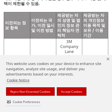
택이 제한될 수 있음.
제공받는 자
제공받는 자
이전되는 국
의 성명 및 법
의 개인정보
이전되는 정
가, 이전 일시
인의 정보 관
이용 목적 및
보 항목
및 이전 방법
리 책임자 연
보유 / 이용
락처
기간
3M
Company
Lane
Macalester
고객 관리 및
이름, 이메일
미국, 정보 수
Assistant
제품 홍보개
This website uses cookies on your device to enhance site
주소, 전화 번
집 후, 전용
General
인 정보 처리
navigation, analyze site usage, and deliver you
호, 휴대 전화
네트워크를
Counsel
목적이 달성
advertisements based on your interests.
번호,
통한 이전
Chief
되는 때까지
Cookie Notice
Privacy
Officer
1-651-575-
Reject Non-Essential Cookies
Accept Cookies
4914
Cookie Preferences
Oracle
마케팅 플랫
Corporation
이름, 이메일
폼 제공, 서비