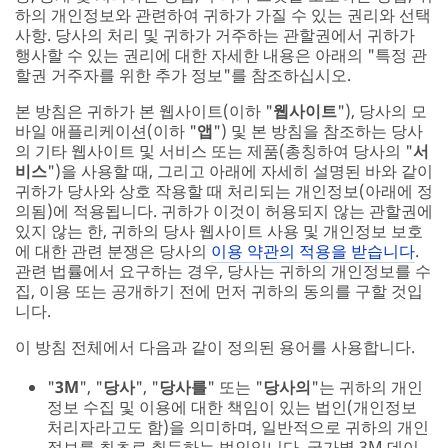
하의 개인정보와 관련하여 귀하가 가질 수 있는 권리와 선택
사항. 당사의 처리 및 귀하가 거주하는 관할권에서 귀하가
행사할 수 있는 권리에 대한 자세한 내용은 아래의 "특정 관
할권 거주자를 위한 추가 정보"를 참조하십시오.
본 방침은 귀하가 본 웹사이트(이하 "
웹사이트
"), 당사의 모
바일 애플리케이션(이하 "
앱
") 및 본 방침을 참조하는 당사
의 기타 웹사이트 및 서비스 또는 제품(총칭하여 당사의 "
서
비스
")을 사용할 때, 그리고 아래에 자세히 설명된 바와 같이
귀하가 당사와 상호 작용할 때 처리되는 개인정보(아래에 정
의됨)에 적용됩니다. 귀하가 이것이 허용되지 않는 관할권에
있지 않는 한, 귀하의 당사 웹사이트 사용 및 개인정보 보호
에 대한 관련 분쟁은 당사의
이용 약관의 적용을 받습니다
.
관련 법률에서 요구하는 경우, 당사는 귀하의 개인정보를 수
집, 이용 또는 공개하기 전에 먼저 귀하의 동의를 구할 것입
니다.
이 방침 전체에서 다음과 같이 정의된 용어를 사용합니다.
"
3M
", "
당사
", "
당사를
" 또는 "
당사의
"는 귀하의 개인
정보 수집 및 이용에 대한 책임이 있는 법인(개인정보
처리자라고도 함)을 의미하며, 일반적으로 귀하의 개인
정보를 최초로 취득하는 법인입니다. 국가별 3M 데이