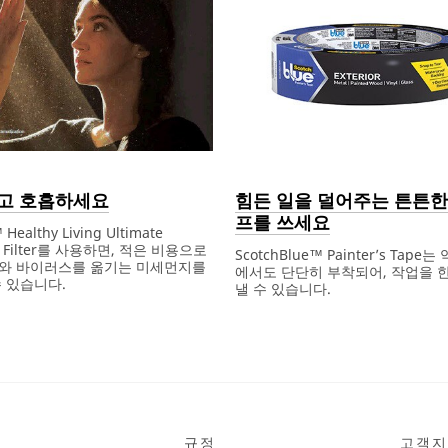
고 호흡하세요
힘든 일을 덜어주는 튼튼한
프를 쓰세요
™ Healthy Living Ultimate
en Filter를 사용하면, 적은 비용으로
ScotchBlue™ Painter’s Tape
와 바이러스를 옮기는 미세먼지를
에서도 단단히 부착되어, 작업을 한
 있습니다.
낼 수 있습니다.
Dec
힘
1,
든
9997
일
을
덜
어
주
는
튼
규정
고객지