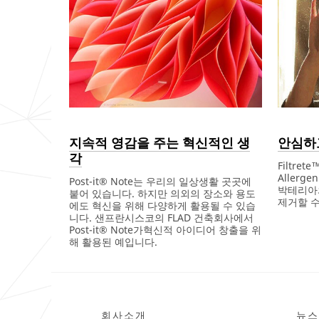
지속적 영감을 주는 혁신적인 생
안심하
각
Filtrete
Allerg
Post-it® Note는 우리의 일상생활 곳곳에
박테리아
붙어 있습니다. 하지만 의외의 장소와 용도
제거할 수
에도 혁신을 위해 다양하게 활용될 수 있습
니다. 샌프란시스코의 FLAD 건축회사에서
Dec
안
Post-it® Note가혁신적 아이디어 창출을 위
1,
심
해 활용된 예입니다.
9998
하
고
Dec
지
호
1,
속
흡
9999
적
하
영
세
감
요
을
회사소개
뉴스