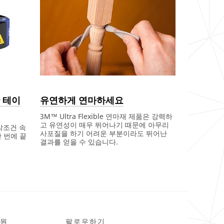
 테이
유연하게 연마하세요
3M™ Ultra Flexible 연마재 제품은 강력하
고 유연성이 매우 뛰어나기 때문에 아무리
는 악조건 속
사포질을 하기 어려운 부분이라도 뛰어난
 번에 끝
결과를 얻을 수 있습니다.
Dec
유
1,
연
9996
하
게
연
마
하
세
요
원
팔로우하기