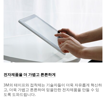
한
디
스
플
레
이,
더
길
어
진
배
터
리
수
명
전자제품을 더 가볍고 튼튼하게
3M의 테이프와 접착제는 기술자들이 더욱 자유롭게 혁신하
고, 더욱 가볍고 튼튼하며 믿을만한 전자제품을 만들 수 있
도록 도와드립니다.
Dec
전
1,
자