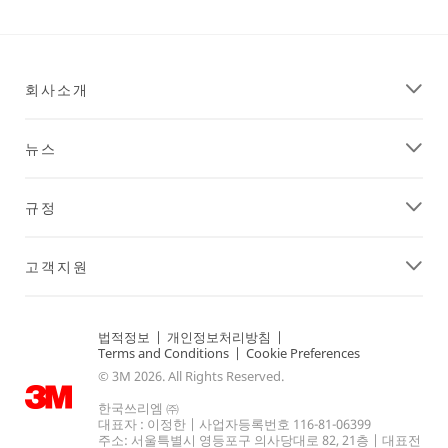
9998
제
품
을
더
가
볍
회사소개
고
튼
튼
하
뉴스
게
규정
고객지원
법적정보
|
개인정보처리방침
|
Terms and Conditions
|
Cookie Preferences
© 3M 2026. All Rights Reserved.
한국쓰리엠 ㈜
대표자 : 이정한 | 사업자등록번호 116-81-06399
주소: 서울특별시 영등포구 의사당대로 82, 21층 | 대표전