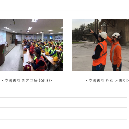
<추락방지 이론교육 (실내)>
<추락방지 현장 서베이