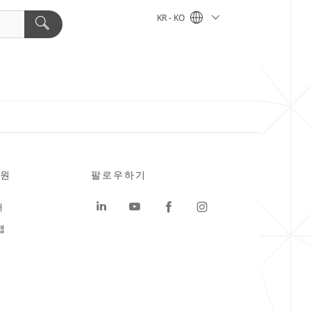
KR - KO
원
팔로우하기
터
맵