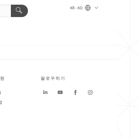
KR - KO
원
팔로우하기
터
맵