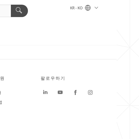
KR - KO
원
팔로우하기
터
맵