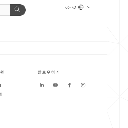
KR - KO
원
팔로우하기
터
맵