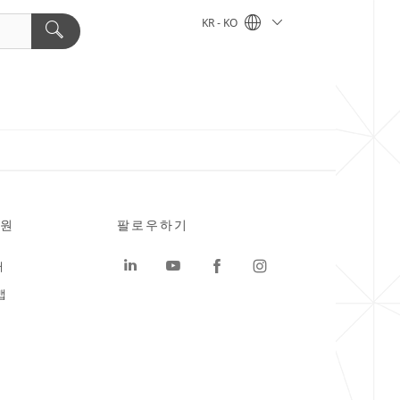
KR - KO
원
팔로우하기
터
맵