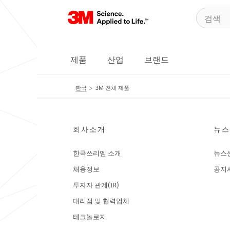
제품
산업
브랜드
한국
3M 전체 제품
회사소개
뉴스
한국쓰리엠 소개
뉴스
채용정보
공지
투자자 관계(IR)
대리점 및 협력업체
테크놀로지