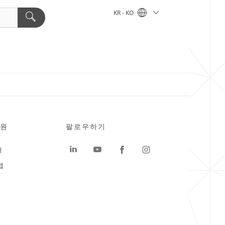
KR - KO
원
팔로우하기
터
맵