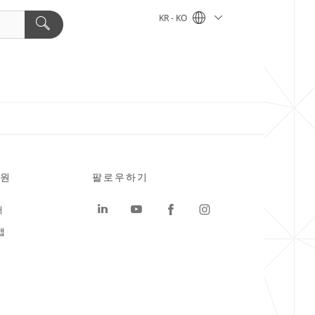
KR - KO
원
팔로우하기
터
맵