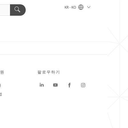
KR - KO
원
팔로우하기
터
맵