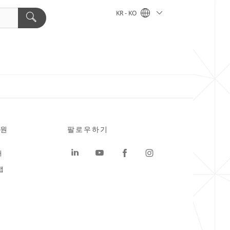
KR - KO
원
팔로우하기
터
맵