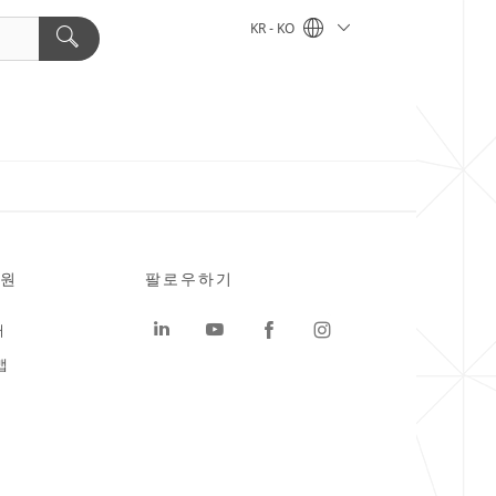
KR - KO
원
팔로우하기
터
맵