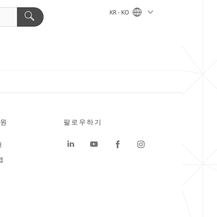
KR - KO
원
팔로우하기
터
맵