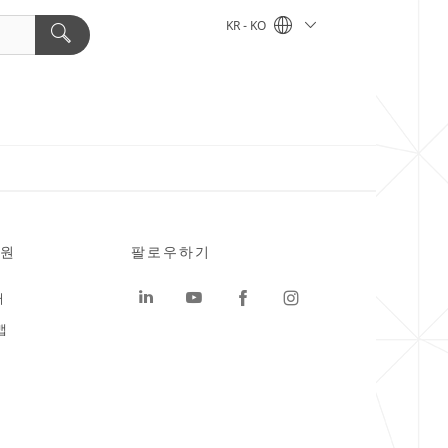
KR - KO
원
팔로우하기
터
맵