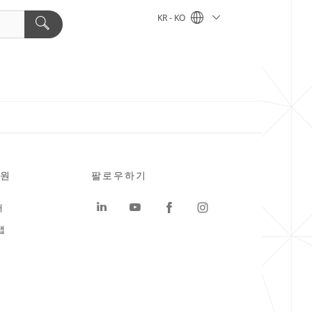
KR - KO
원
팔로우하기
터
맵