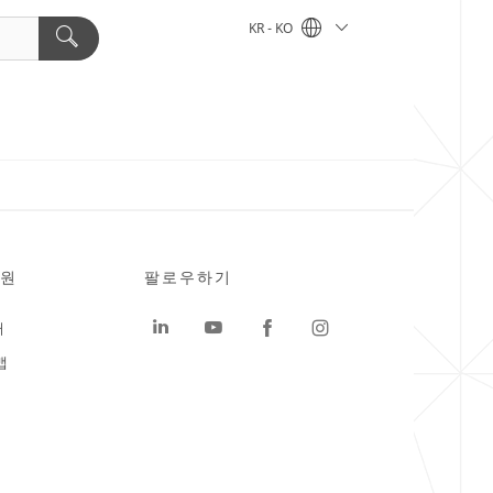
KR - KO
원
팔로우하기
터
맵