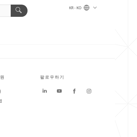
KR - KO
원
팔로우하기
터
맵