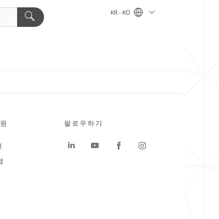
KR - KO
원
팔로우하기
터
맵