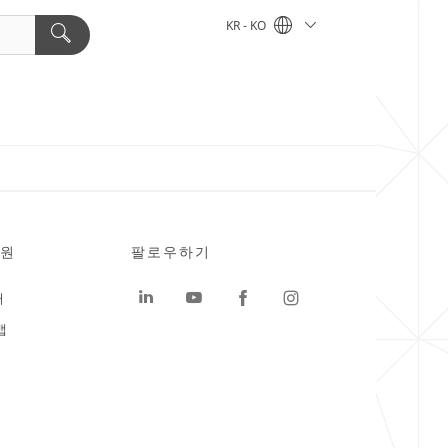
KR - KO
원
팔로우하기
터
맵