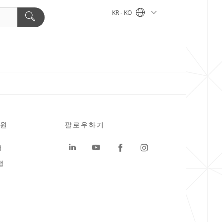
KR - KO
원
팔로우하기
터
맵