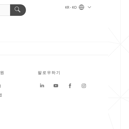
KR - KO
원
팔로우하기
터
맵