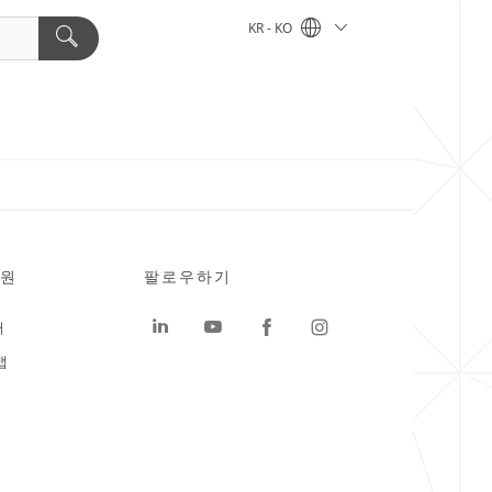
KR - KO
원
팔로우하기
터
맵