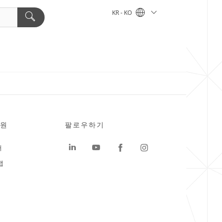
KR - KO
원
팔로우하기
터
맵