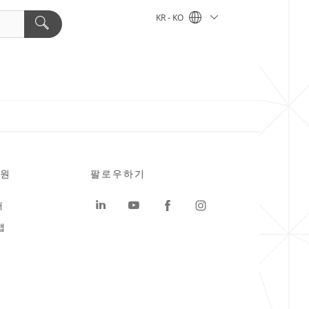
KR - KO
원
팔로우하기
터
맵