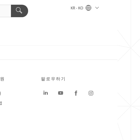
KR - KO
원
팔로우하기
터
맵