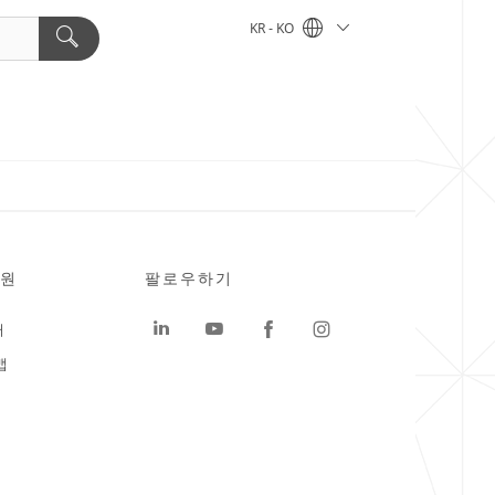
KR - KO
원
팔로우하기
터
맵