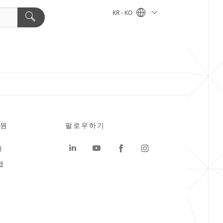
KR - KO
원
팔로우하기
터
맵