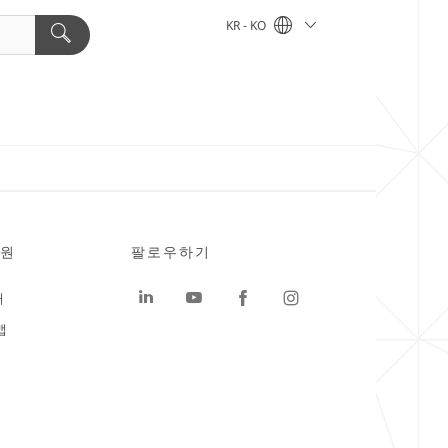
KR - KO
원
팔로우하기
터
맵