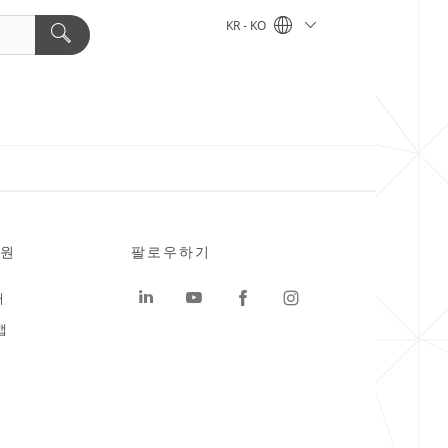
KR - KO
원
팔로우하기
터
맵