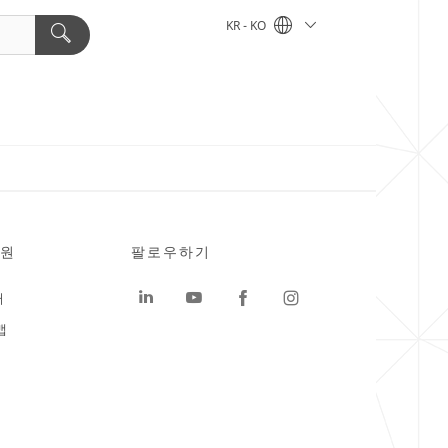
KR - KO
원
팔로우하기
터
맵