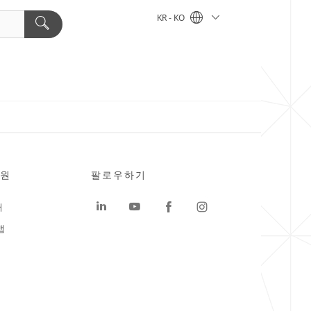
KR - KO
원
팔로우하기
터
맵