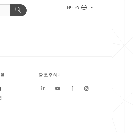
KR - KO
원
팔로우하기
터
맵