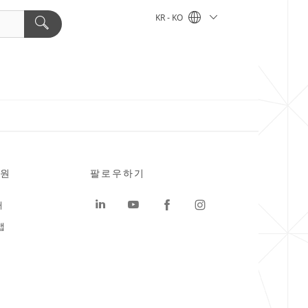
KR - KO
원
팔로우하기
터
맵