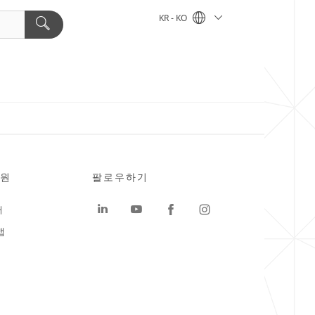
KR - KO
원
팔로우하기
터
맵