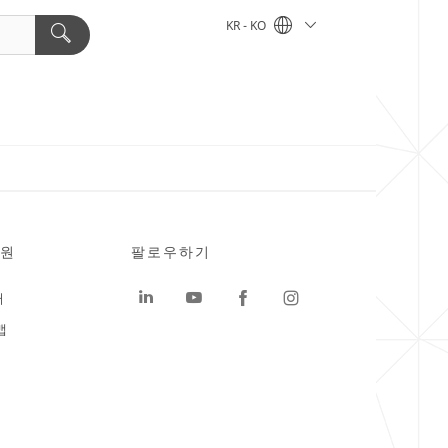
KR - KO
원
팔로우하기
터
맵