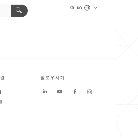
KR - KO
원
팔로우하기
터
맵