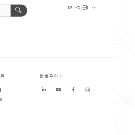
KR - KO
원
팔로우하기
터
맵