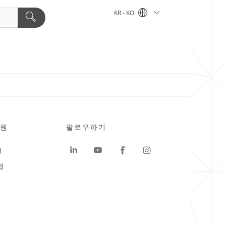
KR - KO
원
팔로우하기
터
맵